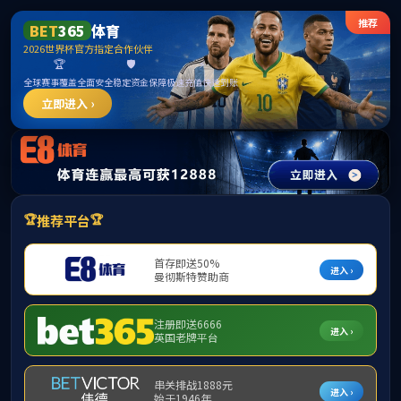
中国·ok138(太阳集团)官方网站-古天乐代言
中文版
ENGLISH
|
很遗憾，因您的浏览器版本过低导致无法获得最佳浏览体验，推荐下载安装谷歌浏览器！