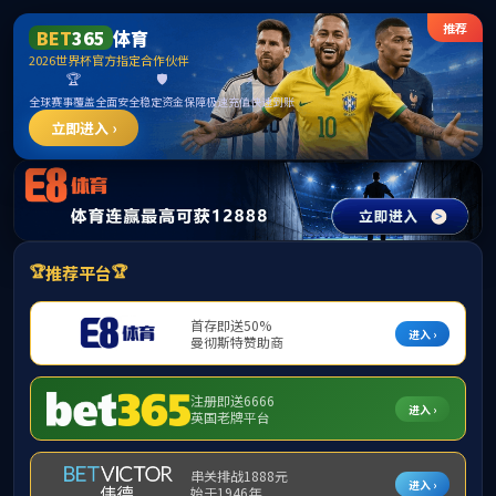
中国·ok138(太阳集团)官方网站-古天乐代言
中文版
ENGLISH
|
很遗憾，因您的浏览器版本过低导致无法获得最佳浏览体验，推荐下载安装谷歌浏览器！
West area
West area