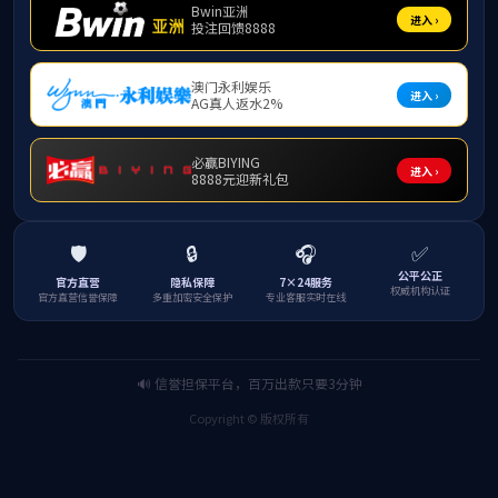
East area
After a snowfall
Rockery