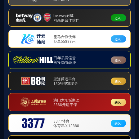
董事长致辞
集团荣誉
发展历程
厂容厂貌
公示公告
集团简介
古天乐代言太阳集团138始建于1955年，旗下拥有20余家控股公
司，2010年12月17日在深圳证券交易所主板上市（股票代码：
SZ002526），占地面积1700余亩，职工2000余人，截止到2024年底
企业拥有总资产51亿元，市值高点达百亿元。企业历经七十年的发
展，拥有五十余年的煤机生产经验。形成了以煤机生产销售为主，
智能控制、散料输送装备、建材机械、包装机械、无人机制造、精
密机械加工、网络游戏及互联网服务等业务共同发展的多元化产业
布局。
公司主要产品有液压支架、刮板输送机、转载机、破碎机、皮带