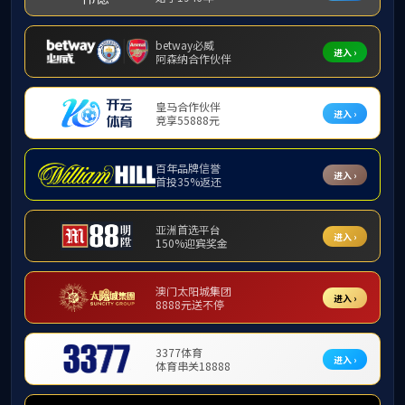
研发团队
技术能力
研发成果
试验检测能力
经过六十余年的传承与积累，公司已拥有完备的技术水平和科研
检测手段。具有计量、机械性能、理化分析试验、齿轮检测、形位
公差检测、无损检测等多种专业检测手段。
拥有5000KN材料拉伸试验机，电能综合测试仪，超声波探伤
仪、三坐标测量机、光谱分析仪、精密测量天平、金相检测仪、门
式布氏硬度计，台式洛氏硬度计、里氏硬度计、粗糙度仪、测温
仪、等多种精密测量和检验试验设备。