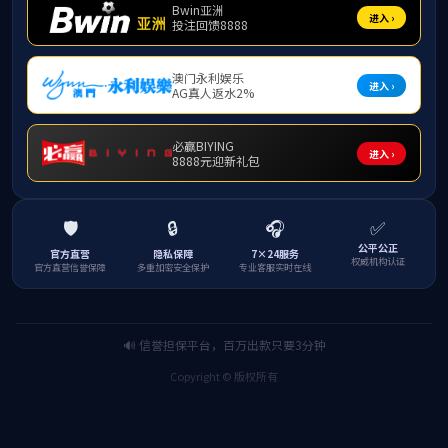
日本三丰圆柱度仪 >>>
PHQSOPX5型相控阵探伤仪 >>>