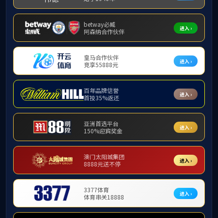
集团战略
集团招聘
员工生活
员工风采
拔河比赛颁奖
2015-12-28 16:52:53