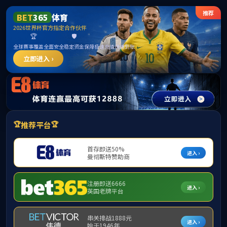
中国·ok138(太阳集团)官方
网站-古天乐代言
Brand
Toggl
naviga
厂容厂貌
首页
>
公司介绍
>
厂容厂貌
> 正文
厂容厂貌
集团简介
集团新闻