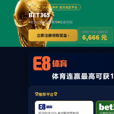
中国·o
首页
公司介绍
综合实力
集团文化
售后服务
首页
>
综合实力
>
售后服务
> 
售后服务
售后
生产制造
售后服务
矿机与世界