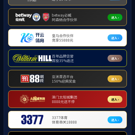
液压支架
带式输送机
洗选设备
工程油缸
圆环链条
避险装备
减速器
普采装备
综采装备
智能智造
煤矿机械