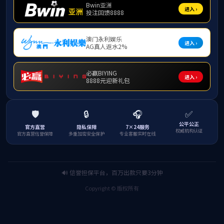
煤机油缸
煤矿用带式输送机