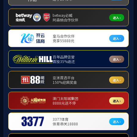
智能智造
洗选设备
重介质浅槽分选机