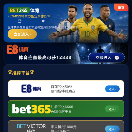
中国·ok138(太阳集团)官方
网站-古天乐代言
Brand
Toggl
naviga
洗选设备
首页
>
产品服务
>
高端制造
>
煤矿机械
>
洗选设备
> 列表
洗选设备
煤矿机械