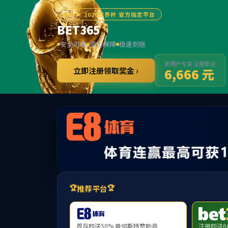
中国·o
首页
公司介绍
综合实力
集团文化
工程油缸
首页
>
产品服务
>
高端制造
>
煤
工程油缸
工程
煤矿机械
智能智造