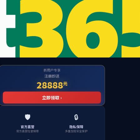
古天乐代言
语言 LANGUAGE
股票代码：002526·SZ
站内搜索