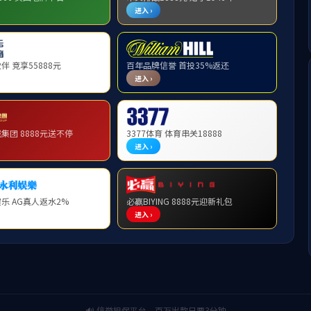
冶金油缸
汽车油缸
鲁ICP备08107631号-1
客服：0536-6271291
关注