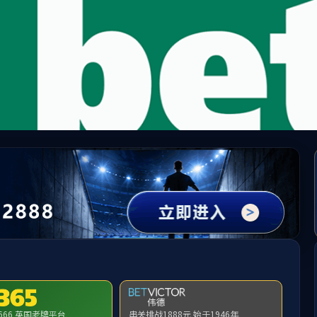
k138(太阳集团)官方网站-
产品服务
投资者关系
旗下公司与品牌
联系我们
矿机械
>
工程油缸
> 列表
油缸