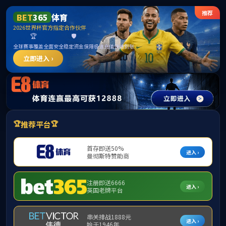
中国·ok138(太阳集团)官方
网站-古天乐代言
Brand
Toggl
naviga
集团新闻
首页
>
公司介绍
>
集团新闻
> 列表
集团新闻
集团简介
集团新闻